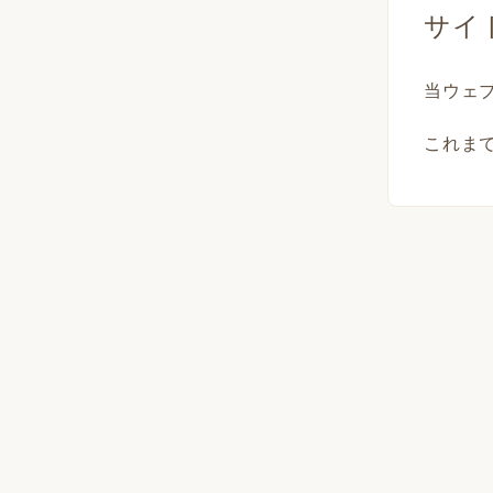
サイ
当ウェ
これま